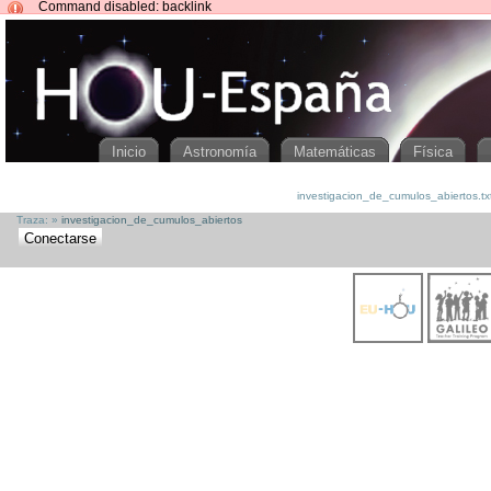
Command disabled: backlink
HOUspain
[[
investigacion_de_cumulos_abiertos
]]
Inicio
Astronomía
Matemáticas
Física
investigacion_de_cumulos_abiertos.txt 
Traza:
»
investigacion_de_cumulos_abiertos