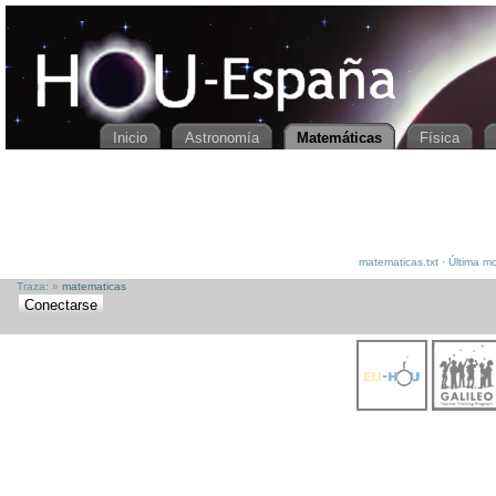
HOUspain
[[
matematicas
]]
Inicio
Astronomía
Matemáticas
Física
matematicas.txt · Última m
Traza:
»
matematicas