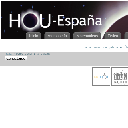
HOUspain
[[
como_pesar_una_galaxia
]]
Inicio
Astronomía
Matemáticas
Física
como_pesar_una_galaxia.txt · Últ
Traza:
»
como_pesar_una_galaxia