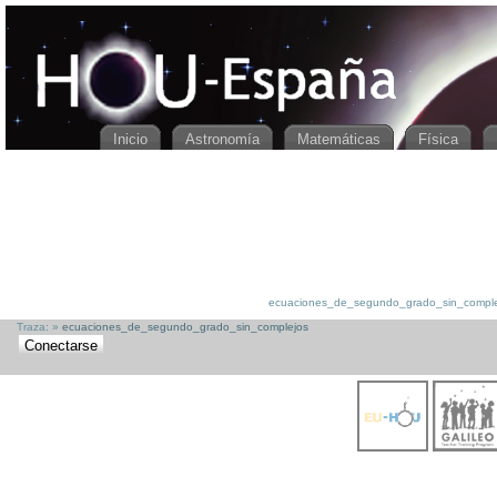
HOUspain
[[
ecuaciones_de_segundo_grado_sin_complejos
]]
Inicio
Astronomía
Matemáticas
Física
ecuaciones_de_segundo_grado_sin_complejos.
Traza:
»
ecuaciones_de_segundo_grado_sin_complejos