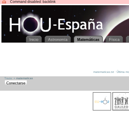
Command disabled: backlink
HOUspain
[[
matematicas
]]
Inicio
Astronomía
Matemáticas
Física
matematicas.txt · Última m
Traza:
»
matematicas