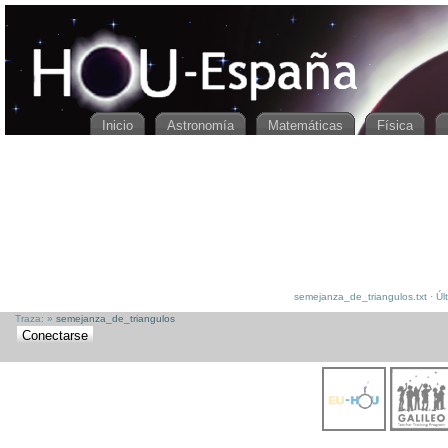
HOUspain
[[
semejanza_de_triangulos
]]
Inicio
Astronomía
Matemáticas
Física
semejanza_de_triangulos.txt · Últ
Traza:
»
semejanza_de_triangulos