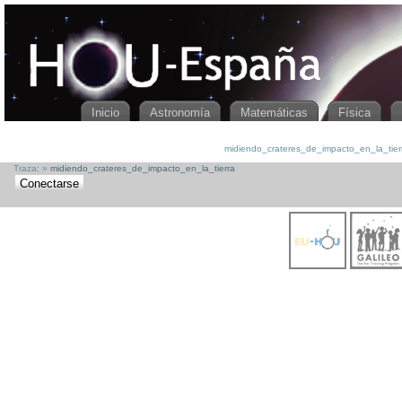
HOUspain
[[
midiendo_crateres_de_impacto_en_la_tierra
]]
Inicio
Astronomía
Matemáticas
Física
midiendo_crateres_de_impacto_en_la_tierra.
Traza:
»
midiendo_crateres_de_impacto_en_la_tierra